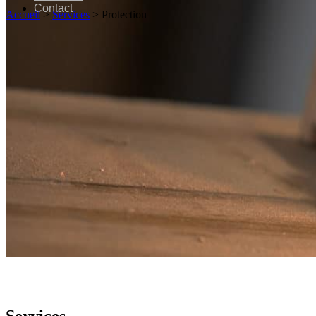
Contact
Accueil
>
Services
>
Protection
Services