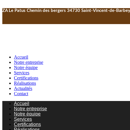
ZA Le Patus Chemin des bergers 34730 Saint-Vincent-de-Barbe
Accueil
Notre entreprise
Notre équipe
Services
Certifications
Réalisations
Actualités
Contact
Accueil
Notre entreprise
Notre équipe
Services
Certifications
Réalisations